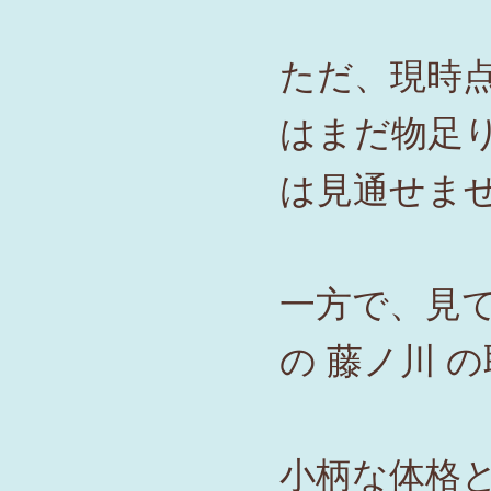
ただ、現時
はまだ物足
は見通せま
一方で、見
の 藤ノ川 
小柄な体格