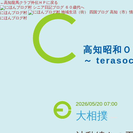
←高知龍馬クラブ外伝ＨＰに戻る
にほんブログ村
にほんブログ村
高知
～ teraso
2026/05/20 07:00
大相撲
―