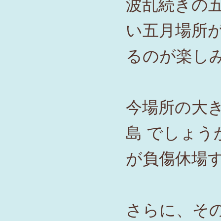
波乱続きの
い
五月場所
るのが楽し
今場所の大
島 でしょう
が負傷休場
さらに、その