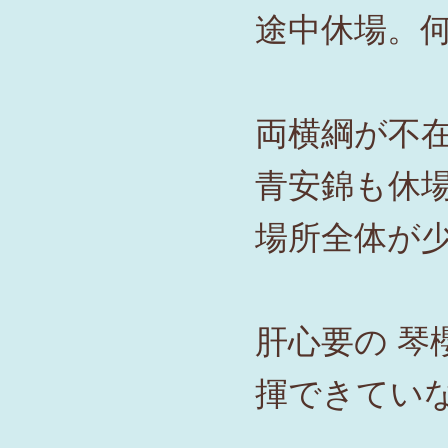
途中休場。
両横綱が不
青安錦も休
場所全体が
肝心要の 琴
揮できてい